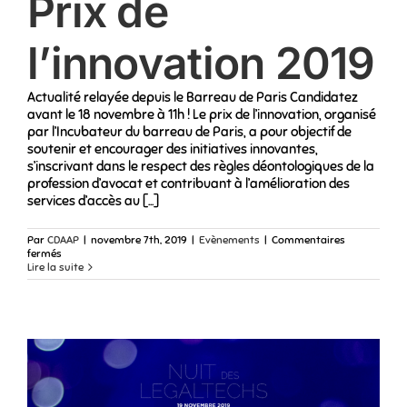
Prix de
au
11
octobre
l’innovation 2019
2020
Actualité relayée depuis le Barreau de Paris Candidatez
avant le 18 novembre à 11h ! Le prix de l’innovation, organisé
par l’Incubateur du barreau de Paris, a pour objectif de
soutenir et encourager des initiatives innovantes,
s’inscrivant dans le respect des règles déontologiques de la
profession d’avocat et contribuant à l’amélioration des
services d’accès au [...]
Par
CDAAP
|
novembre 7th, 2019
|
Evènements
|
Commentaires
sur
fermés
Prix
Lire la suite
de
l’innovation
2019