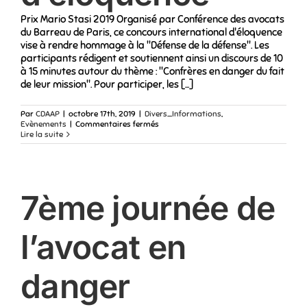
Prix Mario Stasi 2019 Organisé par Conférence des avocats
du Barreau de Paris, ce concours international d'éloquence
vise à rendre hommage à la "Défense de la défense". Les
participants rédigent et soutiennent ainsi un discours de 10
à 15 minutes autour du thème : "Confrères en danger du fait
de leur mission". Pour participer, les [...]
Par
CDAAP
|
octobre 17th, 2019
|
Divers_Informations
,
sur
Evènements
|
Commentaires fermés
Concours
Lire la suite
international
d’éloquence
7ème journée de
l’avocat en
danger