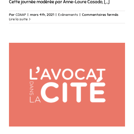
Cette journée modérée par Anne-Laure Casado, [...]
sur
Par
CDAAP
|
mars 4th, 2021
|
Evènements
|
Commentaires fermés
Événeme
Lire la suite
8
mars
2021
–
Journée
internati
des
droits
des
femmes