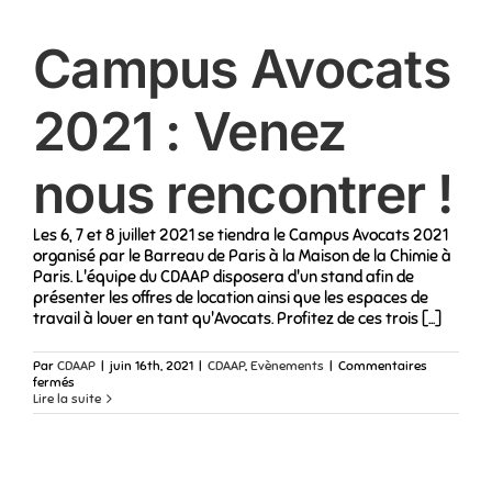
Campus Avocats
2021 : Venez
nous rencontrer !
Les 6, 7 et 8 juillet 2021 se tiendra le Campus Avocats 2021
organisé par le Barreau de Paris à la Maison de la Chimie à
Paris. L'équipe du CDAAP disposera d'un stand afin de
présenter les offres de location ainsi que les espaces de
travail à louer en tant qu'Avocats. Profitez de ces trois [...]
Par
CDAAP
|
juin 16th, 2021
|
CDAAP
,
Evènements
|
Commentaires
sur
fermés
Campus
Lire la suite
Avocats
2021
:
Venez
nous