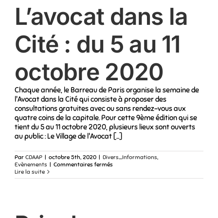
L’avocat dans la
Cité : du 5 au 11
octobre 2020
Chaque année, le Barreau de Paris organise la semaine de
l'Avocat dans la Cité qui consiste à proposer des
consultations gratuites avec ou sans rendez-vous aux
quatre coins de la capitale. Pour cette 9ème édition qui se
tient du 5 au 11 octobre 2020, plusieurs lieux sont ouverts
au public : Le Village de l'Avocat [...]
Par
CDAAP
|
octobre 5th, 2020
|
Divers_Informations
,
sur
Evènements
|
Commentaires fermés
L’avocat
Lire la suite
dans
la
Cité
:
du
5