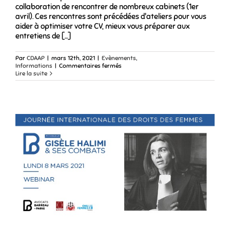
collaboration de rencontrer de nombreux cabinets (1er
avril). Ces rencontres sont précédées d'ateliers pour vous
aider à optimiser votre CV, mieux vous préparer aux
entretiens de [...]
Par
CDAAP
|
mars 12th, 2021
|
Evènements
,
sur
Informations
|
Commentaires fermés
Job
Lire la suite
Fair
du
barreau
de
Paris,
place
de
la
collaboration