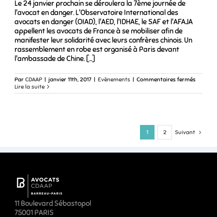
Le 24 janvier prochain se déroulera la 7ème journée de
l'avocat en danger. L'Observatoire International des
avocats en danger (OIAD), l'AED, l'IDHAE, le SAF et l'AFAJA
appellent les avocats de France à se mobiliser afin de
manifester leur solidarité avec leurs confrères chinois. Un
rassemblement en robe est organisé à Paris devant
l'ambassade de Chine. [...]
sur
Par
CDAAP
|
janvier 11th, 2017
|
Evènements
|
Commentaires fermés
7ème
Lire la suite
journée
de
l’avocat
en
danger
1
2
Suivant
11 Boulevard Sébastopol
75001 PARIS