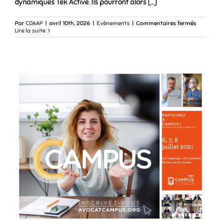
dynamiques Tek Active. Ils pourront alors [...]
sur
Par
CDAAP
|
avril 10th, 2026
|
Evènements
|
Commentaires fermés
28
Lire la suite
avril
2026
:
Atelier
Bike’n
Learn,
des
vélos-
bureaux
et
mobiliers
actifs