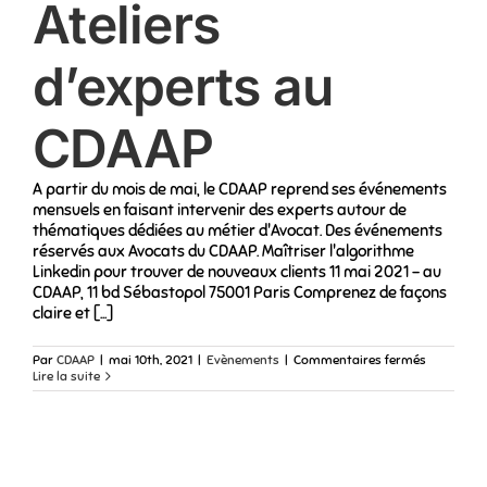
Ateliers
rencontrer
!
d’experts au
CDAAP
A partir du mois de mai, le CDAAP reprend ses événements
mensuels en faisant intervenir des experts autour de
thématiques dédiées au métier d'Avocat. Des événements
réservés aux Avocats du CDAAP. Maîtriser l'algorithme
Linkedin pour trouver de nouveaux clients 11 mai 2021 - au
CDAAP, 11 bd Sébastopol 75001 Paris Comprenez de façons
claire et [...]
sur
Par
CDAAP
|
mai 10th, 2021
|
Evènements
|
Commentaires fermés
Ateliers
Lire la suite
d’experts
au
CDAAP