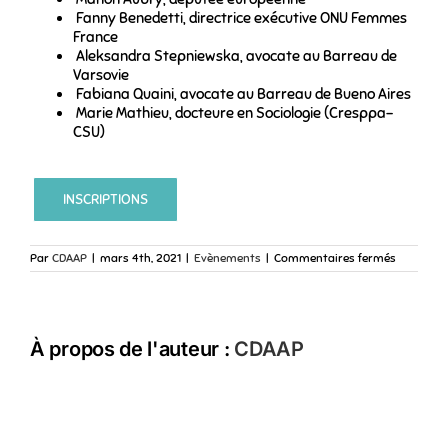
Fanny Benedetti, directrice exécutive ONU Femmes
France
Aleksandra Stepniewska, avocate au Barreau de
Varsovie
Fabiana Quaini, avocate au Barreau de Bueno Aires
Marie Mathieu, docteure en Sociologie (Cresppa-
CSU)
INSCRIPTIONS
sur
Par
CDAAP
|
mars 4th, 2021
|
Evènements
|
Commentaires fermés
Événeme
8
mars
2021
–
À propos de l'auteur :
CDAAP
Journée
internati
des
droits
des
femmes