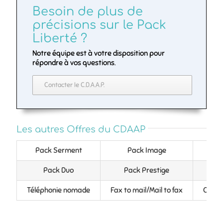
Besoin de plus de
précisions sur le Pack
Liberté ?
Notre équipe est à votre disposition pour
répondre à vos questions.
Contacter le C.D.A.A.P.
Les autres Offres du CDAAP
Pack Serment
Pack Image
Pa
Pack Duo
Pack Prestige
Acc
Téléphonie nomade
Fax to mail/Mail to fax
Confé