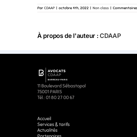
Par
CDAAP
|
octobre 4th, 2022
|
Non class
|
Commentaires
À propos de l'auteur :
CDAAP
11 Boulevard Sébastopol
75001 PARIS
Tél. : 01 80 27 00 67
Accueil
Services & tarifs
Actualités
Partenaires