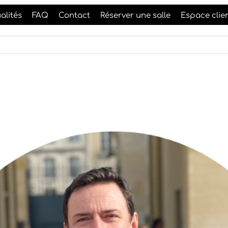
alités
FAQ
Contact
Réserver une salle
Espace clie