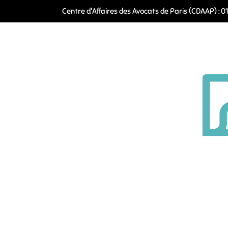
Passer
Centre d'Affaires des Avocats de Paris (CDAAP) : 0
au
contenu