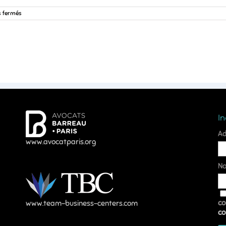
sur
 fermés
Portrait
Avocat
Safet
DOLICANIN
I
Ad
www.avocatparis.org
N
co
www.team-business-centers.com
co